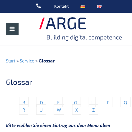
Zum
Kontakt
Inhalt
springen
Start
»
Service
»
Glossar
Glossar
B
D
E
G
I
P
Q
R
U
W
X
Z
Bitte wählen Sie einen Eintrag aus dem Menü oben