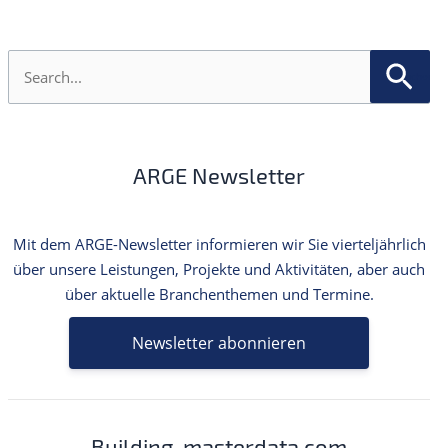
S
u
c
h
e
n
ARGE Newsletter
n
a
c
h
Mit dem ARGE-Newsletter informieren wir Sie vierteljährlich
:
über unsere Leistungen, Projekte und Aktivitäten, aber auch
über aktuelle Branchenthemen und Termine.
Newsletter abonnieren
Building-masterdata.com