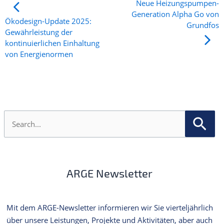
Neue Heizungspumpen-
Generation Alpha Go von
Ökodesign-Update 2025:
Grundfos
Gewährleistung der
kontinuierlichen Einhaltung
von Energienormen
S
u
c
h
e
n
ARGE Newsletter
n
a
c
h
Mit dem ARGE-Newsletter informieren wir Sie vierteljährlich
:
über unsere Leistungen, Projekte und Aktivitäten, aber auch