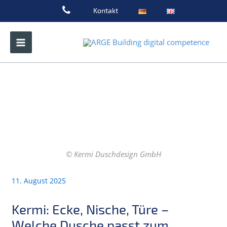
Zum
Kontakt
Inhalt
springen
© Kermi Duschdesign GmbH
11. August 2025
Kermi: Ecke, Nische, Türe –
Welche Dusche passt zum