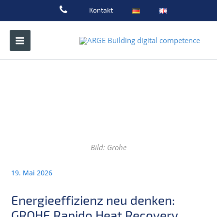
Zum
Kontakt
Inhalt
springen
Bild: Grohe
19. Mai 2026
Energieeffizienz neu denken:
GROHE Rapido Heat Recovery