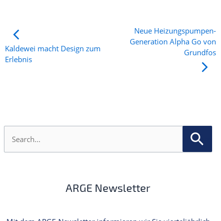
Neue Heizungspumpen-
Generation Alpha Go von
Kaldewei macht Design zum
Grundfos
Erlebnis
S
u
c
h
e
n
ARGE Newsletter
n
a
c
h