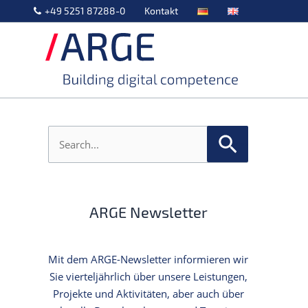
+49 5251 87288-0
Kontakt
S
u
c
h
e
n
ARGE Newsletter
n
a
c
h
Mit dem ARGE-Newsletter informieren wir
:
Sie vierteljährlich über unsere Leistungen,
Projekte und Aktivitäten, aber auch über