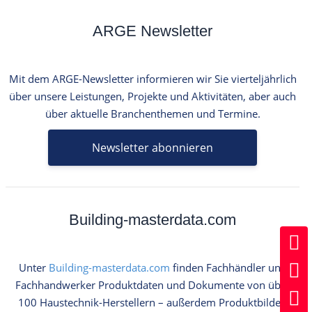
e
n
ARGE Newsletter
n
a
c
h
Mit dem ARGE-Newsletter informieren wir Sie vierteljährlich
:
über unsere Leistungen, Projekte und Aktivitäten, aber auch
über aktuelle Branchenthemen und Termine.
Newsletter abonnieren
Building-masterdata.com
Unter
Building-masterdata.com
finden Fachhändler und
Fachhandwerker Produktdaten und Dokumente von über
100 Haustechnik-Herstellern – außerdem Produktbilder,