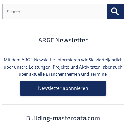
S
u
c
h
e
n
ARGE Newsletter
n
a
c
h
Mit dem ARGE-Newsletter informieren wir Sie vierteljährlich
:
über unsere Leistungen, Projekte und Aktivitäten, aber auch
über aktuelle Branchenthemen und Termine.
Newsletter abonnieren
Building-masterdata.com