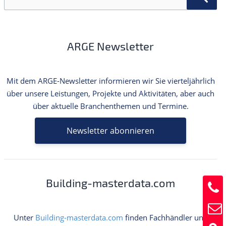
c
h
e
n
ARGE Newsletter
n
a
c
h
Mit dem ARGE-Newsletter informieren wir Sie vierteljährlich
:
über unsere Leistungen, Projekte und Aktivitäten, aber auch
über aktuelle Branchenthemen und Termine.
Newsletter abonnieren
Building-masterdata.com
Unter
Building-masterdata.com
finden Fachhändler und