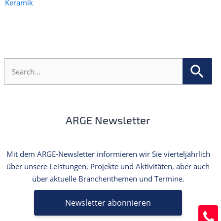
Keramik
S
u
c
h
e
n
ARGE Newsletter
n
a
c
h
Mit dem ARGE-Newsletter informieren wir Sie vierteljährlich
:
über unsere Leistungen, Projekte und Aktivitäten, aber auch
über aktuelle Branchenthemen und Termine.
Newsletter abonnieren