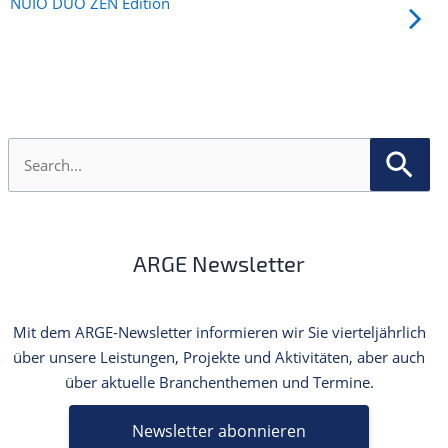
NUIO DUO ZEN Edition
S
u
c
h
e
n
ARGE Newsletter
n
a
c
h
Mit dem ARGE-Newsletter informieren wir Sie vierteljährlich
:
über unsere Leistungen, Projekte und Aktivitäten, aber auch
über aktuelle Branchenthemen und Termine.
Newsletter abonnieren