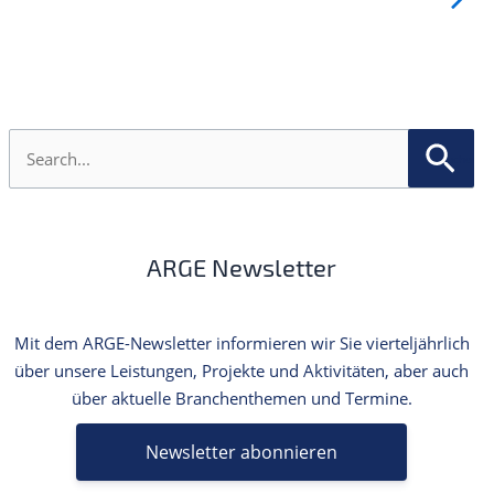
S
u
c
h
e
n
ARGE Newsletter
n
a
c
h
Mit dem ARGE-Newsletter informieren wir Sie vierteljährlich
:
über unsere Leistungen, Projekte und Aktivitäten, aber auch
über aktuelle Branchenthemen und Termine.
Newsletter abonnieren