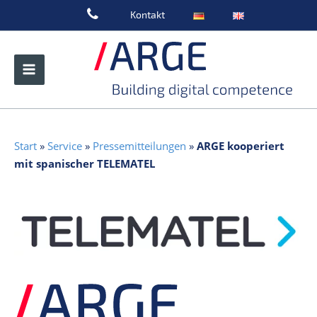
Zum
Kontakt
Inhalt
springen
Start
»
Service
»
Pressemitteilungen
»
ARGE kooperiert
mit spanischer TELEMATEL