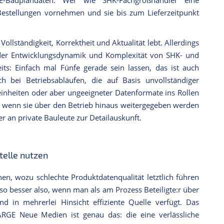
estellungen vornehmen und sie bis zum Lieferzeitpunkt
Vollständigkeit, Korrektheit und Aktualität lebt. Allerdings
 in der Entwicklungsdynamik und Komplexität von SHK- und
ts: Einfach mal Fünfe gerade sein lassen, das ist auch
 bei Betriebsabläufen, die auf Basis unvollständiger
inheiten oder aber ungeeigneter Datenformate ins Rollen
m, wenn sie über den Betrieb hinaus weitergegeben werden
 an private Bauleute zur Detailauskunft.
telle nutzen
n, wozu schlechte Produktdatenqualität letztlich führen
so besser also, wenn man als am Prozess Beteiligte:r über
 und in mehrerlei Hinsicht effiziente Quelle verfügt. Das
RGE Neue Medien ist genau das: die eine verlässliche