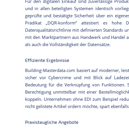
Für den digitalen Einkauf sind zuverlässige Produk
und in allen beteiligten Systemen identisch vorli
geprüfte und bestätigte Sicherheit über ein eige
Prädikat „DQR-konform“ attestiert es hohe Da
Datenqualitätsrichtlinie mit definierten Standards 
mit den Marktpartnern aus Handwerk und Handel abg
als auch die Vollständigkeit der Datensätze.
Effiziente Ergebnisse
Building-Masterdata.com basiert auf moderner, leis
sicher vor Cybercrime und mit Blick auf Ladeze
Bedeutung für die Verknüpfung von Funktionen. S
Berechtigung unmittelbar mit einer Bestellmöglich
koppeln. Unternehmen ohne EDI zum Beispiel reduz
nicht gelistete Artikel ordern möchte, spart ebenfalls
Praxistaugliche Angebote