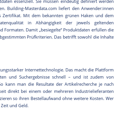
tdaten essenziell. Sie müssen eindeutig definiert werden
egen. Building-Masterdata.com liefert den Anwender:innen
nes Zertifikat. Mit dem bekannten grünen Haken und dem
tenqualität in Abhängigkeit der jeweils geltenden
und Formaten. Damit „besiegelte“ Produktdaten erfüllen die
estimmten Prüfkriterien. Das betrifft sowohl die Inhalte
tungsstarker Internettechnologie. Das macht die Plattform
iten und Suchergebnisse schnell – und ist zudem von
o kann man die Resultate der Artikelrecherche je nach
keit direkt bei einem oder mehreren Industrielieferanten
ieren so ihren Bestellaufwand ohne weitere Kosten. Wer
 Zeit und Geld.