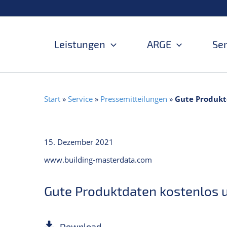
Zum
Inhalt
springen
Leistungen
ARGE
Se
Start
»
Service
»
Pressemitteilungen
»
Gute Produkt
15. Dezember 2021
www.building-masterdata.com
Gute Produktdaten kostenlos 
Download