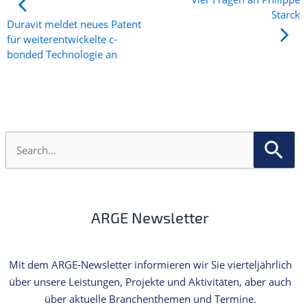
Starck
Duravit meldet neues Patent
für weiterentwickelte c-
bonded Technologie an
S
u
c
h
e
n
ARGE Newsletter
n
a
c
h
Mit dem ARGE-Newsletter informieren wir Sie vierteljährlich
:
über unsere Leistungen, Projekte und Aktivitäten, aber auch
über aktuelle Branchenthemen und Termine.