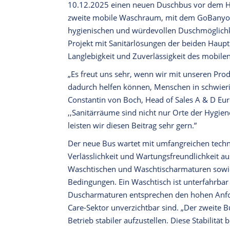
10.12.2025 einen neuen Duschbus vor dem Hamb
zweite mobile Waschraum, mit dem GoBanyo 
hygienischen und würdevollen Duschmöglichkei
Projekt mit Sanitärlösungen der beiden Haupt
Langlebigkeit und Zuverlässigkeit des mobile
„Es freut uns sehr, wenn wir mit unseren Prod
dadurch helfen können, Menschen in schwieri
Constantin von Boch, Head of Sales A & D Eur
,,Sanitärräume sind nicht nur Orte der Hygie
leisten wir diesen Beitrag sehr gern.”
Der neue Bus wartet mit umfangreichen techni
Verlässlichkeit und Wartungsfreundlichkeit a
Waschtischen und Waschtischarmaturen sowi
Bedingungen. Ein Waschtisch ist unterfahrbar
Duscharmaturen entsprechen den hohen Anfor
Care-Sektor unverzichtbar sind. „Der zweite Bu
Betrieb stabiler aufzustellen. Diese Stabilit