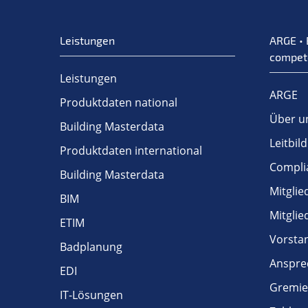
Leistungen
ARGE • 
compet
Leistungen
ARGE
Produktdaten national
Über u
Building Masterdata
Leitbild
Produktdaten international
Compli
Building Masterdata
Mitglie
BIM
Mitgli
ETIM
Vorsta
Badplanung
Anspre
EDI
Gremi
IT-Lösungen