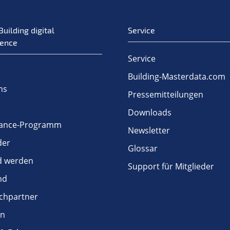
Building digital
Service
ence
Service
Building-Masterdata.com
ns
Pressemitteilungen
Downloads
ance-Programm
Newsletter
der
Glossar
ed werden
Support für Mitglieder
nd
chpartner
en