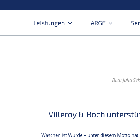
Zum
Inhalt
springen
Leistungen
ARGE
Se
Bild: Julia S
Villeroy & Boch unterst
Waschen ist Würde – unter diesem Motto ha