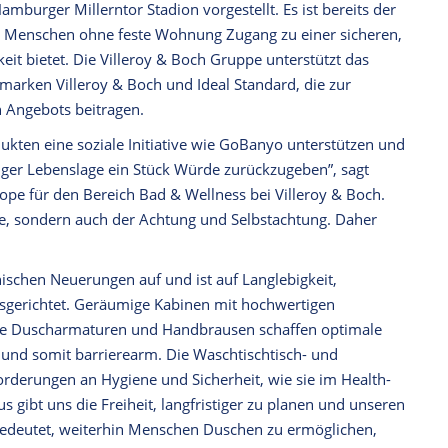
urger Millerntor Stadion vorgestellt. Es ist bereits der
Menschen ohne feste Wohnung Zugang zu einer sicheren,
t bietet. Die Villeroy & Boch Gruppe unterstützt das
marken Villeroy & Boch und Ideal Standard, die zur
n Angebots beitragen.
ukten eine soziale Initiative wie GoBanyo unterstützen und
ger Lebenslage ein Stück Würde zurückzugeben”, sagt
ope für den Bereich Bad & Wellness bei Villeroy & Boch.
ne, sondern auch der Achtung und Selbstachtung. Daher
schen Neuerungen auf und ist auf Langlebigkeit,
usgerichtet. Geräumige Kabinen mit hochwertigen
e Duscharmaturen und Handbrausen schaffen optimale
 und somit barrierearm. Die Waschtischtisch- und
derungen an Hygiene und Sicherheit, wie sie im Health-
s gibt uns die Freiheit, langfristiger zu planen und unseren
ät bedeutet, weiterhin Menschen Duschen zu ermöglichen,