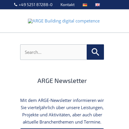
+49 5251 87288-0
Kontakt
S
u
c
h
e
n
ARGE Newsletter
n
a
c
h
Mit dem ARGE-Newsletter informieren wir
:
Sie vierteljährlich über unsere Leistungen,
Projekte und Aktivitäten, aber auch über
aktuelle Branchenthemen und Termine.