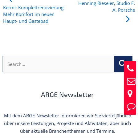
Henning Rieseler, Studio F.
Kermi: Komplettrenovierung:
A. Porsche
Mehr Komfort im neuen
Haupt- und Gästebad
S
u
c
h
e
n
ARGE Newsletter
n
a
c
h
Mit dem ARGE-Newsletter informieren wir Sie vierteljährlich
:
über unsere Leistungen, Projekte und Aktivitäten, aber auch
über aktuelle Branchenthemen und Termine.